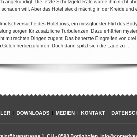
uch angekündigt. Die letzte Schutzgeld-Rate wurde ihm nicht üb
schauen will. Aber das Hotel steckt mächtig in der Kreide un
lmetschversuche des Hotelboys, ein missglückter Flirt des Bod
lung sorgen für zusätzliche Turbulenzen. Dazu erhärten myster
icht mit rechten Dingen zugeht. Das beherzte Eingreifen von d
Guten herbeizuführen. Doch dann spitzt sich die Lage zu …
ILER
DOWNLOADS
MEDIEN
KONTAKT
DATENSC
nröhrenstrasse 1, CH - 8598 Bottighofen, info@comedyexpr