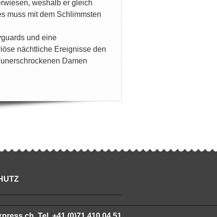
erwiesen, weshalb er gleich
d es muss mit dem Schlimmsten
yguards und eine
iöse nächtliche Ereignisse den
rei unerschrockenen Damen
HUTZ
ess.ch, Tel. +41 (0)71 410 04 51