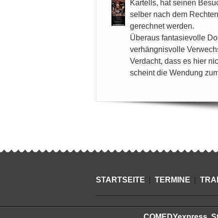
Kartells, hat seinen Bes
selber nach dem Rechten 
gerechnet werden.
Überaus fantasievolle Do
verhängnisvolle Verwechs
Verdacht, dass es hier n
scheint die Wendung zum 
STARTSEITE
TERMINE
TRA
COMEDYexpress, Stei