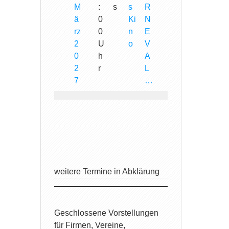
M
:
s
s
R
ä
0
Ki
N
rz
0
n
E
2
U
o
V
0
h
A
2
r
L
7
…
weitere Termine in Abklärung
Geschlossene Vorstellungen
für Firmen, Vereine,